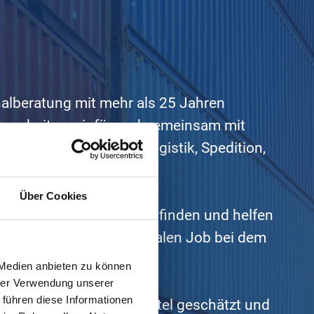
nalberatung mit mehr als 25 Jahren
ng arbeiten wir für und gemeinsam mit
en aus den Bereichen Logistik, Spedition,
Über Cookies
- und Führungskräfte zu finden und helfen
u meistern und den optimalen Job bei dem
 Medien anbieten zu können
hrer Verwendung unserer
 führen diese Informationen
rden von unserer Klientel geschätzt und