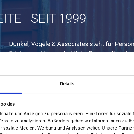
ITE - SEIT 1999
Dunkel, Vögele & Associates steht für Perso
Erfahrung. Als ganzheitliche Personalberatu
national und international tätigen Unternehm
Transport und KEP.
Details
Wir unterstützen diese dabei, passende Fach
Bewerbern, ihren nächsten Karriereschritt z
Cookies
passenden Arbeitgeber zu finden.
nhalte und Anzeigen zu personalisieren, Funktionen für soziale
Website zu analysieren. Außerdem geben wir Informationen zu I
r soziale Medien, Werbung und Analysen weiter. Unsere Partner
Unser Konzept und unsere Fachkompetenz we