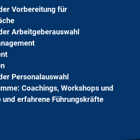
der Vorbereitung für
äche
 der Arbeitgeberauswahl
management
nt
en
 der Personalauswahl
amme: Coachings, Workshops und
e und erfahrene Führungskräfte