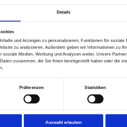
Details
e Möglichkeit von Homeoffice? Habe ich flexibl
die Möglichkeit mich weiterzuentwickeln?" All 
Cookies
nhalte und Anzeigen zu personalisieren, Funktionen für soziale
Website zu analysieren. Außerdem geben wir Informationen zu I
 gar nicht so einfach und kann sich oft in die L
r soziale Medien, Werbung und Analysen weiter. Unsere Partner
ktion auf eine Bewerbung, geschweige denn ec
 Daten zusammen, die Sie ihnen bereitgestellt haben oder die s
n.
 & Associates haben es uns zur Aufgabe gemacht
bern bei der Suche nach dem idealen Job zu helf
Präferenzen
Statistiken
le zu erreichen. Dafür möchten wir Sie gerne a
und Wünsche verstehen, um Ihnen darauf basiere
Auswahl erlauben