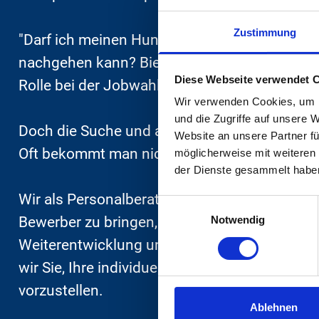
Zustimmung
"Darf ich meinen Hund mitbringen? Gibt es di
nachgehen kann? Bietet das Unternehmen mir 
Diese Webseite verwendet 
Rolle bei der Jobwahl, wie das Gehalt.
Wir verwenden Cookies, um I
und die Zugriffe auf unsere 
Doch die Suche und anschließende Auswahl ist
Website an unsere Partner fü
Oft bekommt man nicht einmal mehr eine Rea
möglicherweise mit weiteren
der Dienste gesammelt habe
Wir als Personalberater bei Dunkel, Vögele
Einwilligungsauswahl
Bewerber zu bringen, sondern vor Allem Bewer
Notwendig
Weiterentwicklung und dabei Ihre Karrierezie
wir Sie, Ihre individuelle Lebenssituation 
vorzustellen.
Ablehnen