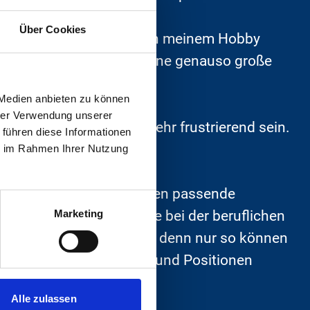
Über Cookies
e Arbeitszeiten, sodass ich meinem Hobby
dies spielt mindestens eine genauso große
 Medien anbieten zu können
hrer Verwendung unserer
änge ziehen und damit sehr frustrierend sein.
 führen diese Informationen
htes Feedback.
ie im Rahmen Ihrer Nutzung
 nicht nur den Unternehmen passende
en. Wir unterstützen Sie bei der beruflichen
Marketing
ls Menschen kennenlernen, denn nur so können
nd passende Unternehmen und Positionen
Alle zulassen