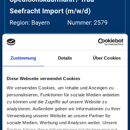
Seefracht Import (m/w/d)
Region: Bayern
Nummer: 2579
Seafreight Operation Manager
(w/m/d)
Zustimmung
Details
Über Cookies
Region: Hamburg
Nummer: 2577
Diese Webseite verwendet Cookies
Wir verwenden Cookies, um Inhalte und Anzeigen zu
Luftfrachtspezialist Projects
personalisieren, Funktionen für soziale Medien anbieten
(m/w/d)
zu können und die Zugriffe auf unsere Website zu
analysieren. Außerdem geben wir Informationen zu Ihrer
Region: Nordrhein-
Nummer: 2575
Verwendung unserer Website an unsere Partner für
soziale Medien, Werbung und Analysen weiter. Unsere
Westfalen
Partner führen diese Informationen möglicherweise mit