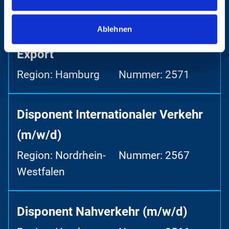
Ablehnen
Teamleiter (m/w/d) Luftfracht
Export
Region: Hamburg
Nummer: 2571
Disponent Internationaler Verkehr
(m/w/d)
Region: Nordrhein-
Nummer: 2567
Westfalen
Disponent Nahverkehr (m/w/d)