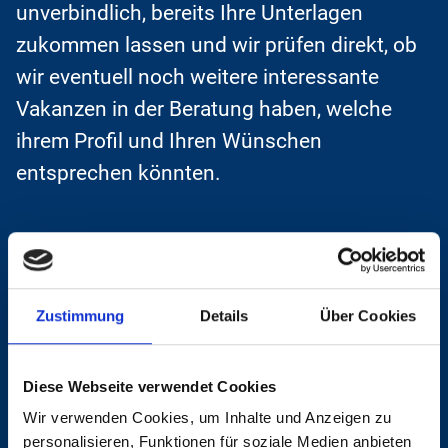
unverbindlich, bereits Ihre Unterlagen
zukommen lassen und wir prüfen direkt, ob
wir eventuell noch weitere interessante
Vakanzen in der Beratung haben, welche
ihrem Profil und Ihren Wünschen
entsprechen könnten.
Haben Sie Interesse oder noch Fragen zu
dieser Vakanz? Kontaktieren Sie uns
Zustimmung
Details
Über Cookies
jederzeit gerne direkt.
Diese Webseite verwendet Cookies
Jetzt online bewerben
Wir verwenden Cookies, um Inhalte und Anzeigen zu
personalisieren, Funktionen für soziale Medien anbieten