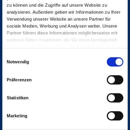
Anzeige mit Freunden teilen
zu können und die Zugriffe auf unsere Website zu
analysieren. Außerdem geben wir Informationen zu Ihrer
Verwendung unserer Website an unsere Partner für
soziale Medien, Werbung und Analysen weiter. Unsere
Partner führen diese Informationen möglicherweise mit
weiteren Daten zusammen, die Sie ihnen bereitgestellt
haben oder die sie im Rahmen Ihrer Nutzung der Dienste
KONTAKT
gesammelt haben.
Einwilligungsauswahl
Notwendig
Dunkel, Vögele & Associates GmbH
Mittelweg 14
Präferenzen
20148 Hamburg
Statistiken
040 413 275 30
Marketing
dva@dunkelvoegele.de