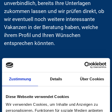
unverbindlich, bereits Ihre Unterlagen
zukommen lassen und wir prüfen direkt, ob
wir eventuell noch weitere interessante
Vakanzen in der Beratung haben, welche
ihrem Profil und Ihren Wünschen
entsprechen könnten.
Haben Sie Interesse oder noch Fragen zu
dieser Vakanz? Kontaktieren Sie uns
Zustimmung
Details
Über Cookies
jederzeit gerne direkt.
Diese Webseite verwendet Cookies
Jetzt online bewerben
Wir verwenden Cookies, um Inhalte und Anzeigen zu
personalisieren, Funktionen für soziale Medien anbieten