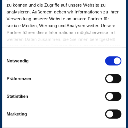
Anzeige mit Freunden teilen
zu können und die Zugriffe auf unsere Website zu
analysieren. Außerdem geben wir Informationen zu Ihrer
Verwendung unserer Website an unsere Partner für
soziale Medien, Werbung und Analysen weiter. Unsere
Partner führen diese Informationen möglicherweise mit
weiteren Daten zusammen, die Sie ihnen bereitgestellt
haben oder die sie im Rahmen Ihrer Nutzung der Dienste
KONTAKT
gesammelt haben.
Einwilligungsauswahl
Notwendig
Dunkel, Vögele & Associates GmbH
Mittelweg 14
Präferenzen
20148 Hamburg
Statistiken
040 413 275 30
Marketing
dva@dunkelvoegele.de