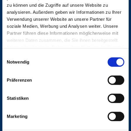
zollrechtlichen Umfeld, insbesondere
zu können und die Zugriffe auf unsere Website zu
Export und im Kontakt mit Behörden
analysieren. Außerdem geben wir Informationen zu Ihrer
Verwendung unserer Website an unsere Partner für
Fundierte Kenntnisse im Zoll- und
soziale Medien, Werbung und Analysen weiter. Unsere
Verbrauchsteuerrecht der EU und
Partner führen diese Informationen möglicherweise mit
Deutschlands sowie im
weiteren Daten zusammen, die Sie ihnen bereitgestellt
Umsatzsteuerrecht
haben oder die sie im Rahmen Ihrer Nutzung der Dienste
gesammelt haben.
Ausgeprägtes analytisches Verständnis
Einwilligungsauswahl
Notwendig
und die Fähigkeit, proaktiv und
selbstständig Lösungen für komplexe
Präferenzen
Fragestellungen zu entwickeln
Führungserfahrung wünschenswert
Statistiken
Sorgfalt, Belastbarkeit und Zuverlässigkeit
Hohes Maß an
Marketing
Verantwortungsbewusstsein
Flexibilität und teamorientiertes Arbeiten